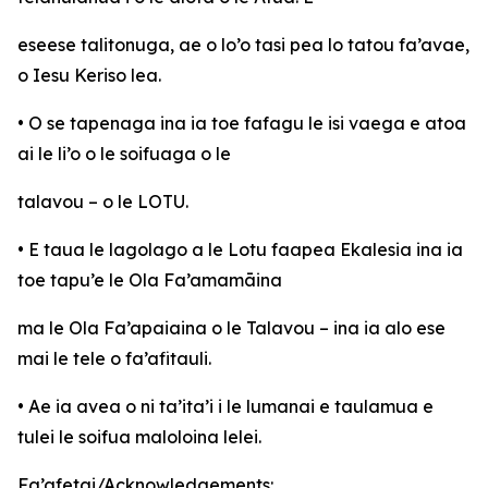
eseese talitonuga, ae o lo’o tasi pea lo tatou fa’avae,
o Iesu Keriso lea.
• O se tapenaga ina ia toe fafagu le isi vaega e atoa
ai le li’o o le soifuaga o le
talavou – o le LOTU.
• E taua le lagolago a le Lotu faapea Ekalesia ina ia
toe tapu’e le Ola Fa’amamāina
ma le Ola Fa’apaiaina o le Talavou – ina ia alo ese
mai le tele o fa’afitauli.
• Ae ia avea o ni ta’ita’i i le lumanai e taulamua e
tulei le soifua maloloina lelei.
Fa’afetai/Acknowledgements: