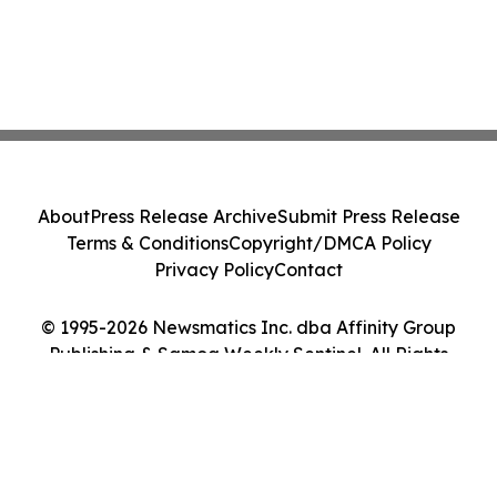
About
Press Release Archive
Submit Press Release
Terms & Conditions
Copyright/DMCA Policy
Privacy Policy
Contact
© 1995-2026 Newsmatics Inc. dba Affinity Group
Publishing & Samoa Weekly Sentinel. All Rights
Reserved.
Cookie Settings / Your Privacy Choices