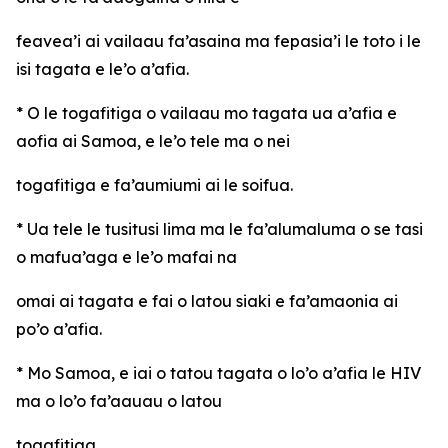
feavea’i ai vailaau fa’asaina ma fepasia’i le toto i le
isi tagata e le’o a’afia.
* O le togafitiga o vailaau mo tagata ua a’afia e
aofia ai Samoa, e le’o tele ma o nei
togafitiga e fa’aumiumi ai le soifua.
* Ua tele le tusitusi lima ma le fa’alumaluma o se tasi
o mafua’aga e le’o mafai na
omai ai tagata e fai o latou siaki e fa’amaonia ai
po’o a’afia.
* Mo Samoa, e iai o tatou tagata o lo’o a’afia le HIV
ma o lo’o fa’aauau o latou
togafitiga.