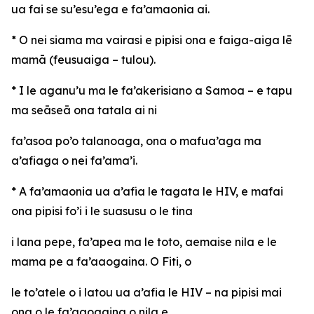
ua fai se su’esu’ega e fa’amaonia ai.
* O nei siama ma vairasi e pipisi ona e faiga-aiga lē
mamā (feusuaiga – tulou).
* I le aganu’u ma le fa’akerisiano a Samoa – e tapu
ma seāseā ona tatala ai ni
fa’asoa po’o talanoaga, ona o mafua’aga ma
a’afiaga o nei fa’ama’i.
* A fa’amaonia ua a’afia le tagata le HIV, e mafai
ona pipisi fo’i i le suasusu o le tina
i lana pepe, fa’apea ma le toto, aemaise nila e le
mama pe a fa’aaogaina. O Fiti, o
le to’atele o i latou ua a’afia le HIV – na pipisi mai
ona o le fa’aaogaina o nila e