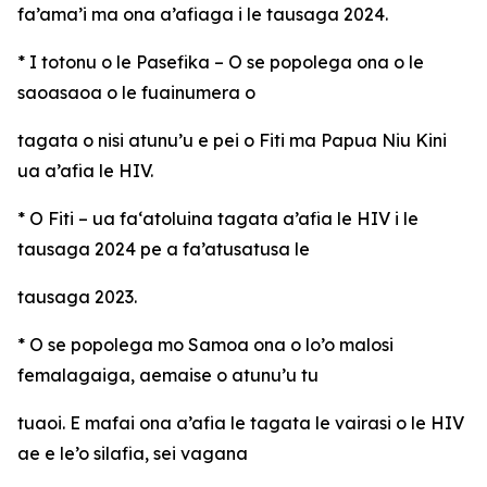
fa’ama’i ma ona a’afiaga i le tausaga 2024.
* I totonu o le Pasefika – O se popolega ona o le
saoasaoa o le fuainumera o
tagata o nisi atunu’u e pei o Fiti ma Papua Niu Kini
ua a’afia le HIV.
* O Fiti – ua fa‘atoluina tagata a’afia le HIV i le
tausaga 2024 pe a fa’atusatusa le
tausaga 2023.
* O se popolega mo Samoa ona o lo’o malosi
femalagaiga, aemaise o atunu’u tu
tuaoi. E mafai ona a’afia le tagata le vairasi o le HIV
ae e le’o silafia, sei vagana