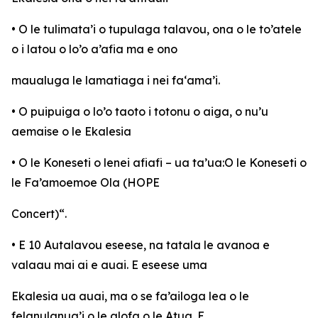
• O le tulimata’i o tupulaga talavou, ona o le to’atele
o i latou o lo’o a’afia ma e ono
maualuga le lamatiaga i nei fa‘ama’i.
• O puipuiga o lo’o taoto i totonu o aiga, o nu’u
aemaise o le Ekalesia
• O le Koneseti o lenei afiafi – ua ta’ua:O le Koneseti o
le Fa’amoemoe Ola (HOPE
Concert)“.
• E 10 Autalavou eseese, na tatala le avanoa e
valaau mai ai e auai. E eseese uma
Ekalesia ua auai, ma o se fa’ailoga lea o le
felanulanua’i o le alofa o le Atua. E