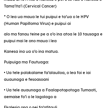
Tama’ita’i (Cervical Cancer)
* O lea ua maua le tui puipui e ta’ua o le HPV
(Human Papilloma Virus) e puipui ai
alo ma fanau teine pe a o’o ina atoa le 10 tausaga e
puipui mai le ono maua i lea
Kanesa ina ua o’o ina matua.
Puipuiga ma Fautuaga:
• Ua tele polokalame fa’alauiloa, o lea foi e iai
auaunaga e fesoasoani
• Ua tele auaunaga a Faalapotopotoga Tumaoti,
aemaise fo’i o le lagolago a
Ekalesia ona o nei fa’afitauli