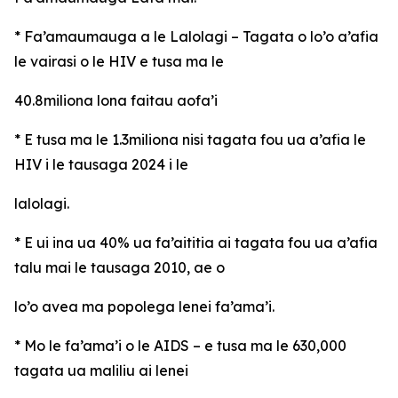
* Fa’amaumauga a le Lalolagi – Tagata o lo’o a’afia
le vairasi o le HIV e tusa ma le
40.8miliona lona faitau aofa’i
* E tusa ma le 1.3miliona nisi tagata fou ua a’afia le
HIV i le tausaga 2024 i le
lalolagi.
* E ui ina ua 40% ua fa’aititia ai tagata fou ua a’afia
talu mai le tausaga 2010, ae o
lo’o avea ma popolega lenei fa’ama’i.
* Mo le fa’ama’i o le AIDS – e tusa ma le 630,000
tagata ua maliliu ai lenei