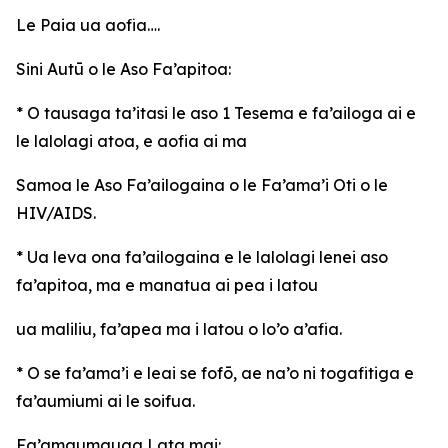
Le Paia ua aofia….
Sini Autū o le Aso Fa’apitoa:
* O tausaga ta’itasi le aso 1 Tesema e fa’ailoga ai e
le lalolagi atoa, e aofia ai ma
Samoa le Aso Fa’ailogaina o le Fa’ama’i Oti o le
HIV/AIDS.
* Ua leva ona fa’ailogaina e le lalolagi lenei aso
fa’apitoa, ma e manatua ai pea i latou
ua maliliu, fa’apea ma i latou o lo’o a’afia.
* O se fa’ama’i e leai se fofō, ae na’o ni togafitiga e
fa’aumiumi ai le soifua.
Fa’amaumauga Lata mai: