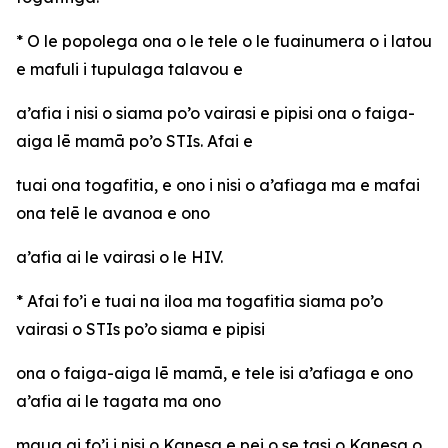
* O le popolega ona o le tele o le fuainumera o i latou
e mafuli i tupulaga talavou e
a’afia i nisi o siama po’o vairasi e pipisi ona o faiga-
aiga lē mamā po’o STIs. Afai e
tuai ona togafitia, e ono i nisi o a’afiaga ma e mafai
ona telē le avanoa e ono
a’afia ai le vairasi o le HIV.
* Afai fo’i e tuai na iloa ma togafitia siama po’o
vairasi o STIs po’o siama e pipisi
ona o faiga-aiga lē mamā, e tele isi a’afiaga e ono
a’afia ai le tagata ma ono
maua ai fo’i i nisi o Kanesa e pei o se tasi o Kanesa o